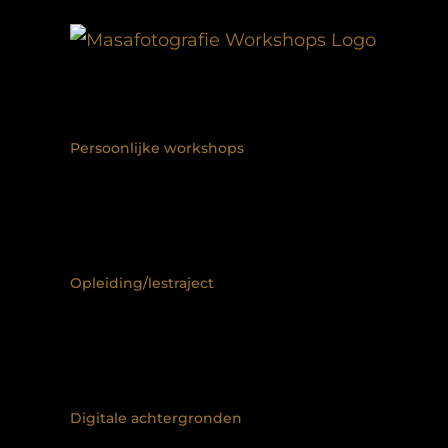
Ga
naar
inhoud
Persoonlijke workshops
Opleiding/lestraject
Digitale achtergronden