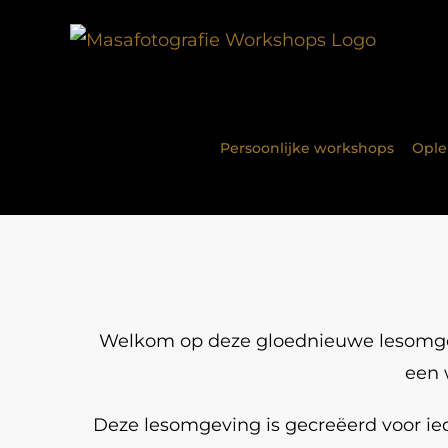
Ga
naar
inhoud
Persoonlijke workshops
Oplei
Welkom op deze gloednieuwe lesomgevi
een 
Deze lesomgeving is gecreëerd voor ied