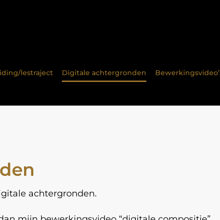
ding/lestraject
Digitale achtergronden
Bewerkingsvideo’
nden
igitale achtergronden.
 dan mijn bewerkingsvideo “digitale compositie”.