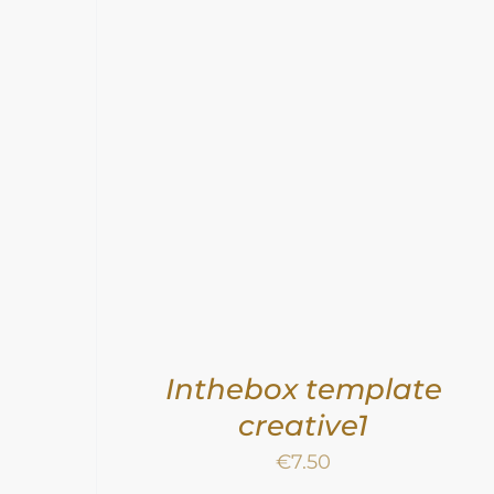
N
/
TOEVOEGEN AAN WINKELWAGEN
/
DETAILS
Inthebox template
creative1
€
7.50