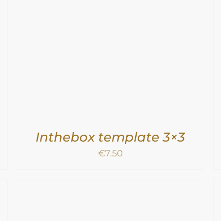
TOEVOEGEN AAN WINKELWAGEN
/
DETAILS
Inthebox template 3×3
€
7.50