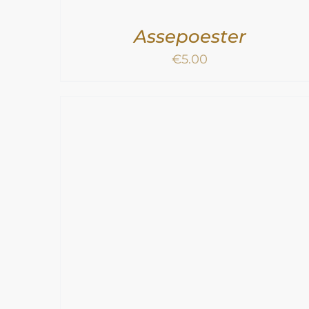
Assepoester
€
5.00
N
/
TOEVOEGEN AAN WINKELWAGEN
/
DETAILS