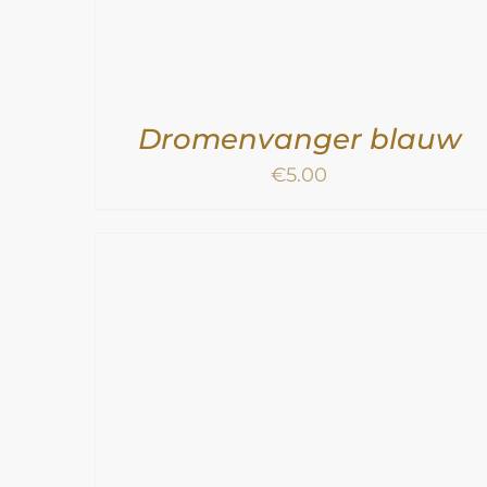
Dromenvanger blauw
€
5.00
N
/
TOEVOEGEN AAN WINKELWAGEN
/
DETAILS