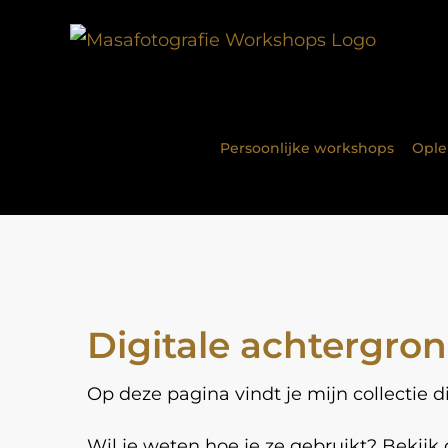
Ga
naar
inhoud
Persoonlijke workshops
Oplei
Digitale achtergro
Op deze pagina vindt je mijn collectie d
Wil je weten hoe je ze gebruikt? Bekijk