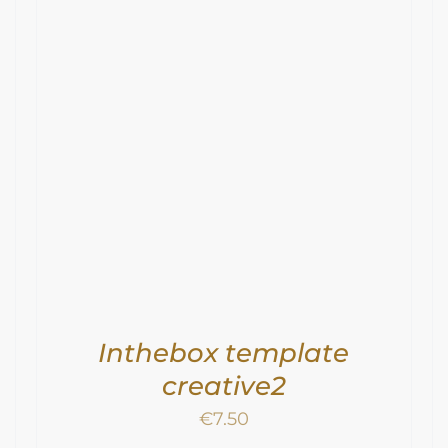
TOEVOEGEN AAN WINKELWAGEN
/
DETAILS
Inthebox template
creative2
€
7.50