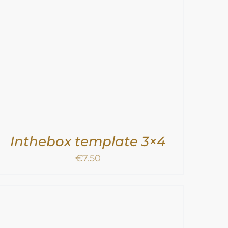
Inthebox template 3×4
€
7.50