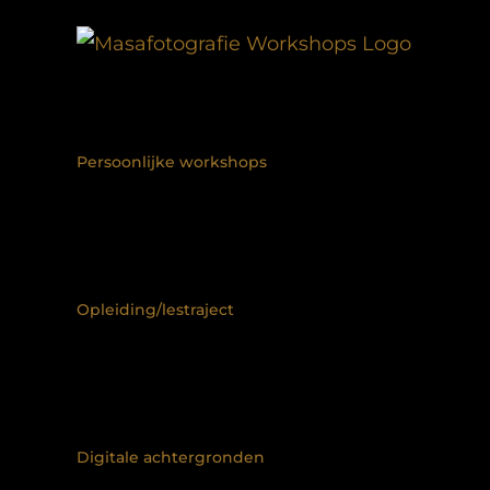
Ga
naar
inhoud
Persoonlijke workshops
Opleiding/lestraject
Digitale achtergronden