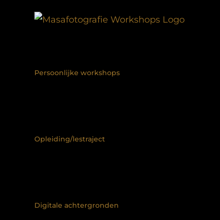
Ga
naar
inhoud
Persoonlijke workshops
Opleiding/lestraject
Digitale achtergronden