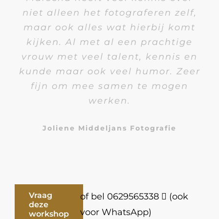
niet alleen het fotograferen zelf,
maar ook alles wat hierbij komt
kijken. Al met al een prachtige
vrouw met veel talent, kennis en
kunde maar ook veel humor. Zeer
fijn om mee samen te mogen
werken.
Joliene Middeljans Fotografie
Vraag
of bel 0629565338
(ook
deze
voor WhatsApp)
workshop