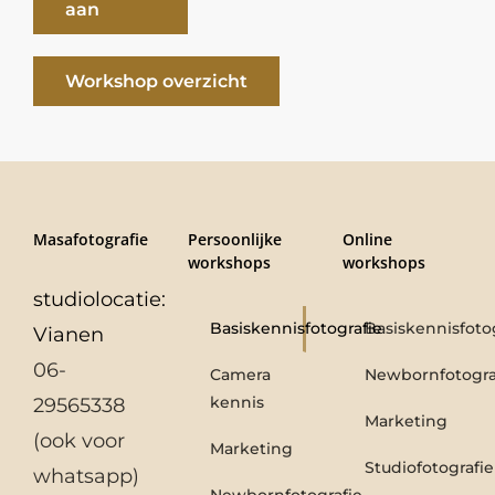
aan
Workshop overzicht
Masafotografie
Persoonlijke
Online
workshops
workshops
studiolocatie:
Basiskennisfotografie
Basiskennisfoto
Vianen
06-
Camera
Newbornfotogra
kennis
29565338
Marketing
(ook voor
Marketing
Studiofotografie
whatsapp)