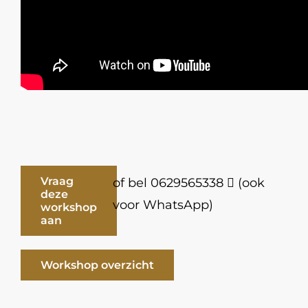
Vraag
of bel 0629565338
(ook
deze
voor WhatsApp)
workshop
aan
Workshop overzicht