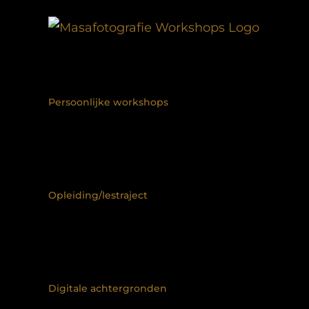
Ga
naar
inhoud
Persoonlijke workshops
Opleiding/lestraject
Digitale achtergronden