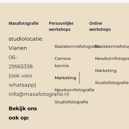
Masafotografie
Persoonlijke
Online
workshops
workshops
studiolocatie:
Basiskennisfotografie
Basiskennisfoto
Vianen
06-
Camera
Newbornfotogra
kennis
29565338
Marketing
(ook voor
Marketing
Studiofotografie
whatsapp)
Newbornfotografie
info@masafotografie.nl
Studiofotografie
Bekijk ons
ook op: