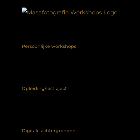
Ga
naar
inhoud
Persoonlijke workshops
Opleiding/lestraject
Digitale achtergronden