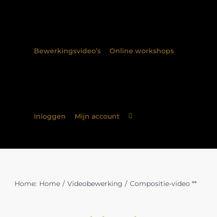
Bewerkingsvideo’s
Online workshops
Inloggen
Mijn account
Home:
Home
Videobewerking
Compositie-video **